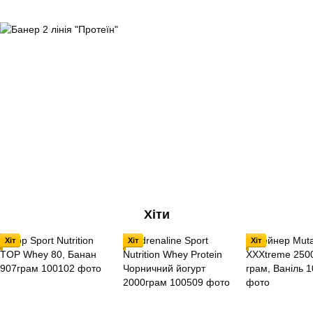
грам EU
Хіти
Хіт
Хіт
Хіт