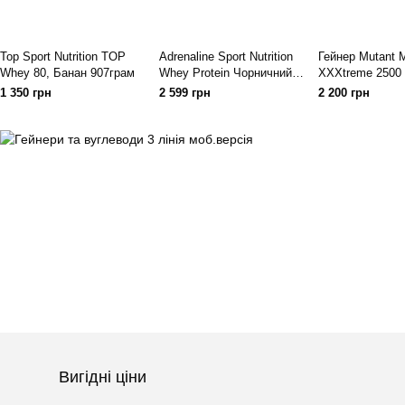
Top Sport Nutrition TOP
Adrenaline Sport Nutrition
Гейнер Mutant 
Whey 80, Банан 907грам
Whey Protein Чорничний
XXXtreme 2500 
йогурт 2000грам
грам, Ваніль
1 350 грн
2 599 грн
2 200 грн
Вигідні ціни