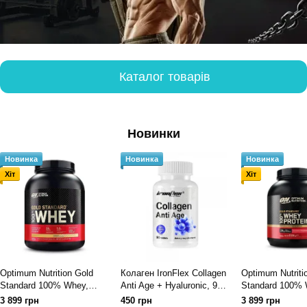
Каталог товарів
Новинки
Новинка
Новинка
Новинка
Хіт
Хіт
Optimum Nutrition Gold
Колаген IronFlex Collagen
Optimum Nutriti
Standard 100% Whey,
Anti Age + Hyaluronic, 90
Standard 100% 
Кремове печиво 2270
таблеток
Полуниця 2040
3 899 грн
450 грн
3 899 грн