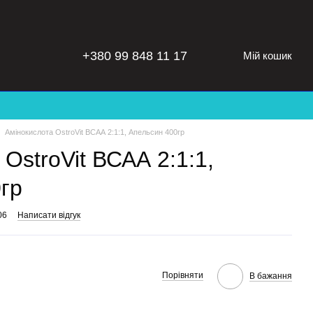
+380 99 848 11 17
Мій кошик
Амінокислота OstroVit ВСАА 2:1:1, Апельсин 400гр
OstroVit ВСАА 2:1:1,
гр
06
Написати відгук
Порівняти
В бажання