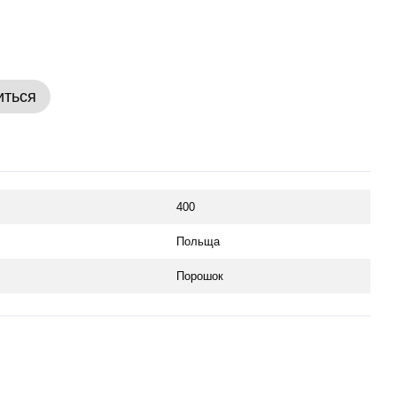
иться
400
Польща
Порошок