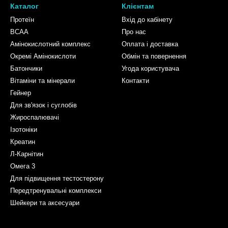
Каталог
Клієнтам
Протеїн
Вхід до кабінету
BCAA
Про нас
Амінокислотний комплекс
Оплата і доставка
Окремі Амінокислоти
Обмін та повернення
Батончики
Угода користувача
Вітаміни та мінерали
Контакти
Гейнер
Для зв'язок і суглобів
Жироспалювачі
Ізотоніки
Креатин
Л-Карнітин
Омега 3
Для підвищення тестостерону
Передтренувальні комплекси
Шейкери та аксесуари