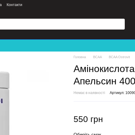
а
Контакти
Головна
BCAA
BCAA Ostrovit
Амінокислота 
Апельсин 400
Немає в наявності
Артикул: 1009
550 грн
Оберіть смак