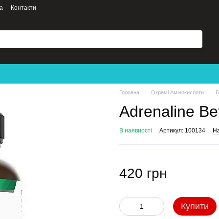
а
Контакти
Головна
Окремі Амінокислоти
Б
Adrenaline Be
В наявності
Артикул: 100134
На
420 грн
Купити