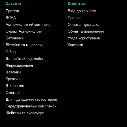
Каталог
Клієнтам
Протеїн
Вхід до кабінету
BCAA
Про нас
Амінокислотний комплекс
Оплата і доставка
Окремі Амінокислоти
Обмін та повернення
Батончики
Угода користувача
Вітаміни та мінерали
Контакти
Гейнер
Для зв'язок і суглобів
Жироспалювачі
Ізотоніки
Креатин
Л-Карнітин
Омега 3
Для підвищення тестостерону
Передтренувальні комплекси
Шейкери та аксесуари