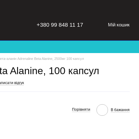
+380 99 848 11 17
Мій кошик
ета-аланін Adrenaline Beta Alanine, 2500мг 100 капсул
ta Alanine, 100 капсул
писати відгук
Порівняти
В бажання