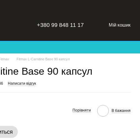
+380 99 848 11 17
Мій кошик
Fitmax
Fitmax L-Carnitine Base 90 капсул
itine Base 90 капсул
46
Написати відгук
Порівняти
В бажання
иться