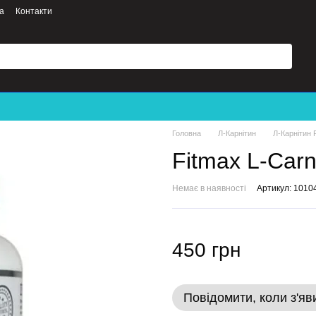
а
Контакти
Головна
Л-Карнітин
Л-Карнітин 
Fitmax L-Carn
Немає в наявності
Артикул: 1010
450 грн
Повідомити, коли з'яв