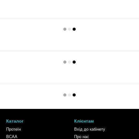
Каталог
Клієнтам
Протеїн
Вхід до кабінету
BCAA
Про нас