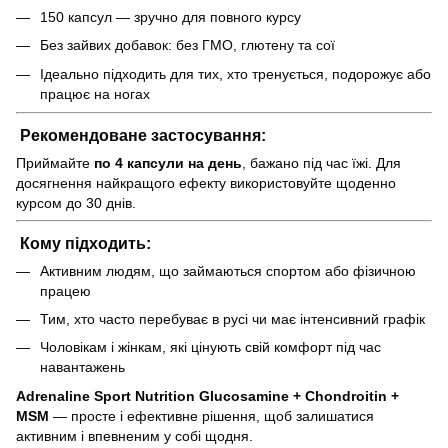
150 капсул — зручно для повного курсу
Без зайвих добавок: без ГМО, глютену та сої
Ідеально підходить для тих, хто тренується, подорожує або
працює на ногах
Рекомендоване застосування:
Приймайте
по 4 капсули на день
, бажано під час їжі. Для
досягнення найкращого ефекту використовуйте щоденно
курсом до 30 днів.
Кому підходить:
Активним людям, що займаються спортом або фізичною
працею
Тим, хто часто перебуває в русі чи має інтенсивний графік
Чоловікам і жінкам, які цінують свій комфорт під час
навантажень
Adrenaline Sport Nutrition Glucosamine + Chondroitin +
MSM
— просте і ефективне рішення, щоб залишатися
активним і впевненим у собі щодня.