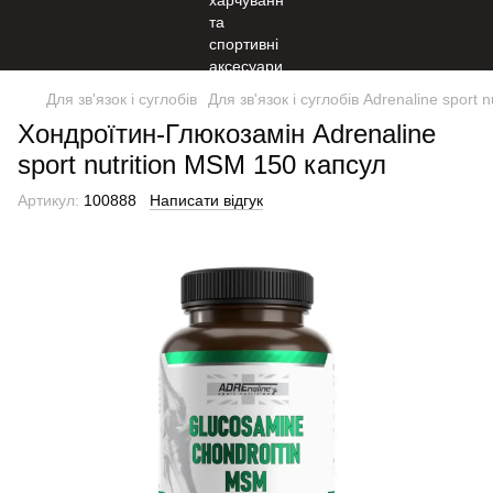
Для зв'язок і суглобів
Для зв'язок і суглобів Adrenaline sport nu
Хондроїтин-Глюкозамін Adrenaline
sport nutrition MSM 150 капсул
Артикул:
100888
Написати відгук