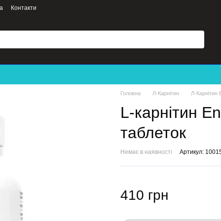
а
Контакти
Головна
Л-Карнітин
Л-Карнітин E
L-карнітин Ene
таблеток
Немає в наявності
Артикул: 1001
410 грн