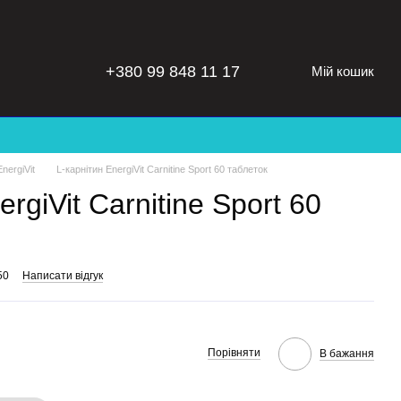
+380 99 848 11 17
Мій кошик
nergiVit
L-карнітин EnergiVit Carnitine Sport 60 таблеток
rgiVit Carnitine Sport 60
50
Написати відгук
Порівняти
В бажання