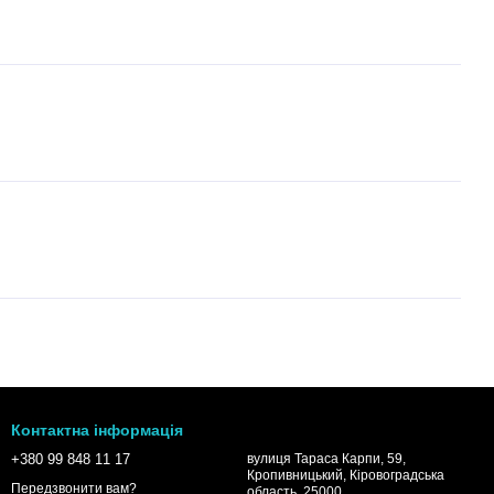
Контактна інформація
+380 99 848 11 17
вулиця Тараса Карпи, 59,
Кропивницький, Кіровоградська
Передзвонити вам?
область, 25000