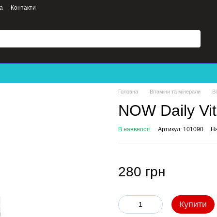
а
Контакти
Головна
Вітаміни та мінерали
В
NOW Daily Vit
В наявності
Артикул: 101090
На
280 грн
Купити