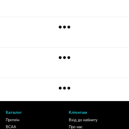
Каталог
Клієнтам
Протеїн
Вхід до кабінету
BCAA
Про нас