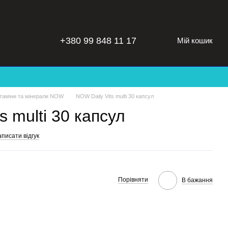
+380 99 848 11 17
Мій кошик
ітаміни та мінерали NOW
NOW Daily Vits multi 30 капсул
s multi 30 капсул
писати відгук
Порівняти
В бажання