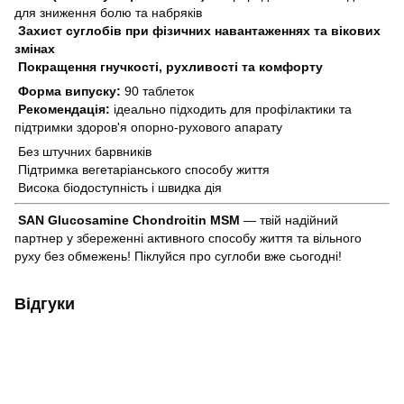
для зниження болю та набряків
Захист суглобів при фізичних навантаженнях та вікових
змінах
Покращення гнучкості, рухливості та комфорту
Форма випуску:
90 таблеток
Рекомендація:
ідеально підходить для профілактики та
підтримки здоров'я опорно-рухового апарату
Без штучних барвників
Підтримка вегетаріанського способу життя
Висока біодоступність і швидка дія
SAN Glucosamine Chondroitin MSM
— твій надійний
партнер у збереженні активного способу життя та вільного
руху без обмежень! Піклуйся про суглоби вже сьогодні!
Відгуки