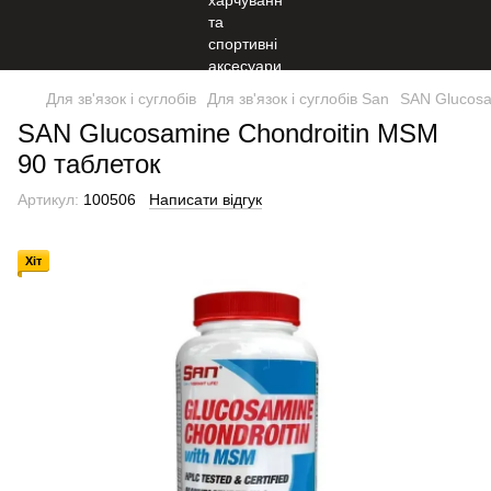
Для зв'язок і суглобів
Для зв'язок і суглобів San
SAN Glucosa
SAN Glucosamine Chondroitin MSM
90 таблеток
Артикул:
100506
Написати відгук
Хіт