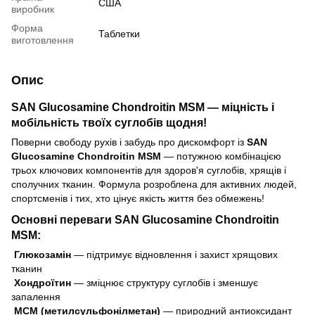
США
виробник
Форма
Таблетки
виготовлення
Опис
SAN Glucosamine Chondroitin MSM — міцність і
мобільність твоїх суглобів щодня!
Поверни свободу рухів і забудь про дискомфорт із
SAN
Glucosamine Chondroitin MSM
— потужною комбінацією
трьох ключових компонентів для здоров'я суглобів, хрящів і
сполучних тканин. Формула розроблена для активних людей,
спортсменів і тих, хто цінує якість життя без обмежень!
Основні переваги SAN Glucosamine Chondroitin
MSM:
Глюкозамін
— підтримує відновлення і захист хрящових
тканин
Хондроїтин
— зміцнює структуру суглобів і зменшує
запалення
МСМ (метилсульфонілметан)
— природний антиоксидант