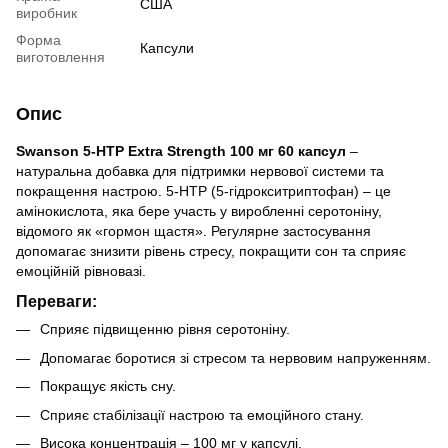
США
виробник
Форма
Капсули
виготовлення
Опис
Swanson 5-HTP Extra Strength 100 мг 60 капсул
–
натуральна добавка для підтримки нервової системи та
покращення настрою. 5-HTP (5-гідрокситриптофан) – це
амінокислота, яка бере участь у виробленні серотоніну,
відомого як «гормон щастя». Регулярне застосування
допомагає знизити рівень стресу, покращити сон та сприяє
емоційній рівновазі.
Переваги:
Сприяє підвищенню рівня серотоніну.
Допомагає боротися зі стресом та нервовим напруженням.
Покращує якість сну.
Сприяє стабілізації настрою та емоційного стану.
Висока концентрація – 100 мг у капсулі.