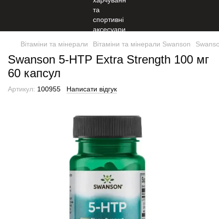
Вітаміни та мінерали
Вітаміни та мінерали Swanson
Swanso
Swanson 5-HTP Extra Strength 100 мг
60 капсул
Артикул:
100955
Написати відгук