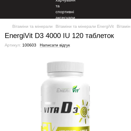
Вітаміни та мінерали
Вітаміни та мінерали EnergiVit
Вітамін
EnergiVit D3 4000 IU 120 таблеток
Артикул:
100603
Написати відгук