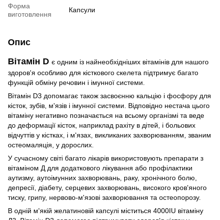
Форма
Капсули
виготовлення
Опис
Вітамін D
є одним із найнеобхідніших вітамінів для нашого
здоров'я особливо для кісткового скелета підтримує багато
функцій обміну речовин і імунної системи.
Вітамін D3 допомагає також засвоєнню кальцію і фосфору для
кісток, зубів, м'язів і імунної системи. Відповідно нестача цього
вітаміну негативно позначається на всьому організмі та веде
до деформації кісток, наприклад рахіту в дітей, і больових
відчуттів у кістках, і м'язах, викликаних захворюванням, званим
остеомаляція, у дорослих.
У сучасному світі багато лікарів використовують препарати з
вітаміном Д для додаткового лікування або профілактики
аутизму, аутоімунних захворювань, раку, хронічного болю,
депресії, діабету, серцевих захворювань, високого кров'яного
тиску, грипу, нервово-м'язові захворювання та остеопорозу.
В одній м'якій желатиновій капсулі міститься 4000IU вітаміну