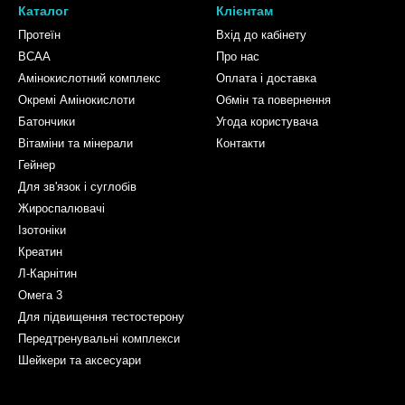
Каталог
Клієнтам
Протеїн
Вхід до кабінету
BCAA
Про нас
Амінокислотний комплекс
Оплата і доставка
Окремі Амінокислоти
Обмін та повернення
Батончики
Угода користувача
Вітаміни та мінерали
Контакти
Гейнер
Для зв'язок і суглобів
Жироспалювачі
Ізотоніки
Креатин
Л-Карнітин
Омега 3
Для підвищення тестостерону
Передтренувальні комплекси
Шейкери та аксесуари