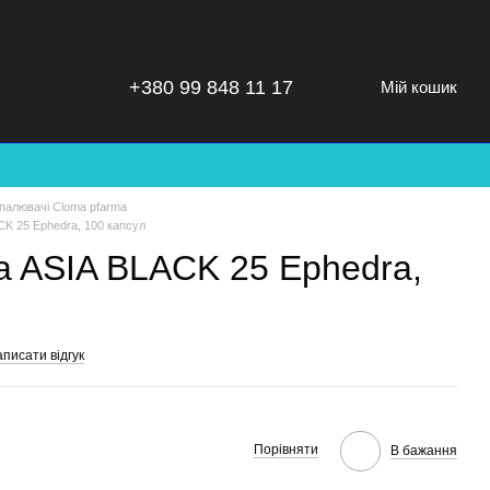
+380 99 848 11 17
Мій кошик
алювачі Cloma pfarma
K 25 Ephedra, 100 капсул
 ASIA BLACK 25 Ephedra,
писати відгук
Порівняти
В бажання