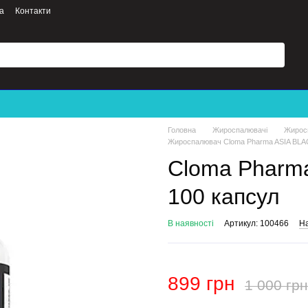
а
Контакти
Головна
Жироспалювачі
Жиросп
Жироспалювач Cloma Pharma ASIA BLAC
Cloma Pharma
100 капсул
В наявності
Артикул: 100466
На
899 грн
1 000 грн