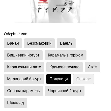
Оберіть смак
Банан
Безсмаковий
Ваніль
Вишневий йогурт
Карамель з горіхом
Карамельний лате
Кремове печиво
Лате
Малиновий йогурт
Полуниця
Снікерс
Солона карамель
Чорничний йогурт
Шоколад