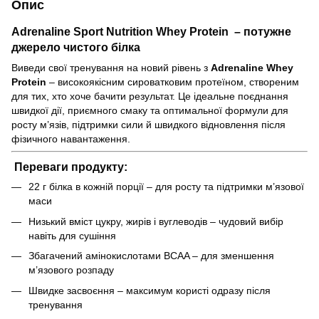
Опис
Adrenaline Sport Nutrition Whey Protein – потужне
джерело чистого білка
Виведи свої тренування на новий рівень з
Adrenaline Whey
Protein
– високоякісним сироватковим протеїном, створеним
для тих, хто хоче бачити результат. Це ідеальне поєднання
швидкої дії, приємного смаку та оптимальної формули для
росту м’язів, підтримки сили й швидкого відновлення після
фізичного навантаження.
Переваги продукту:
22 г білка в кожній порції – для росту та підтримки м’язової
маси
Низький вміст цукру, жирів і вуглеводів – чудовий вибір
навіть для сушіння
Збагачений амінокислотами BCAA – для зменшення
м’язового розпаду
Швидке засвоєння – максимум користі одразу після
тренування