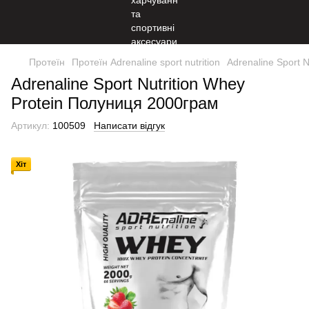
Протеїн
Протеїн Adrenaline sport nutrition
Adrenaline Sport 
Adrenaline Sport Nutrition Whey
Protein Полуниця 2000грам
Артикул:
100509
Написати відгук
Хіт