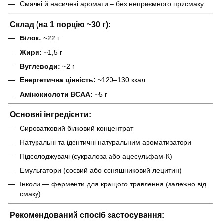
Смачні й насичені аромати – без неприємного присмаку
Склад (на 1 порцію ~30 г):
Білок:
~22 г
Жири:
~1,5 г
Вуглеводи:
~2 г
Енергетична цінність:
~120–130 ккал
Амінокислоти BCAA:
~5 г
Основні інгредієнти:
Сироватковий білковий концентрат
Натуральні та ідентичні натуральним ароматизатори
Підсолоджувачі (сукралоза або ацесульфам-К)
Емульгатори (соєвий або соняшниковий лецитин)
Інколи — ферменти для кращого травлення (залежно від
смаку)
Рекомендований спосіб застосування: