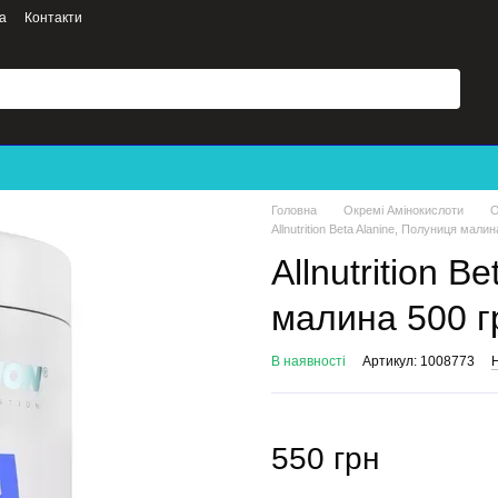
а
Контакти
Головна
Окремі Амінокислоти
О
Allnutrition Beta Alanine, Полуниця мали
Allnutrition B
малина 500 г
В наявності
Артикул: 1008773
Н
550 грн