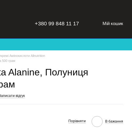
+380 99 848 11 17
Мій кошик
кремі Амінокислоти Allnutrition
на 500 грам
eta Alanine, Полуниця
рам
аписати відгук
Порівняти
В бажання