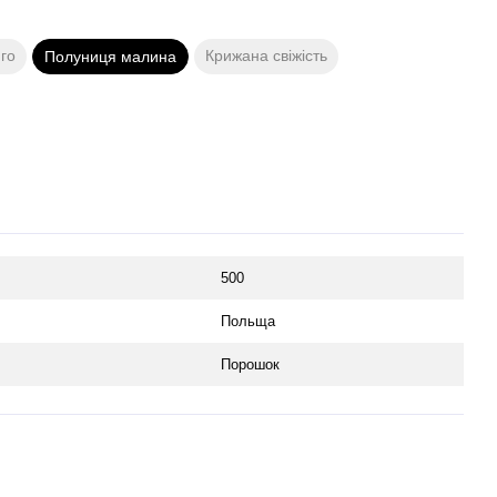
го
Крижана свіжість
Полуниця малина
500
Польща
Порошок