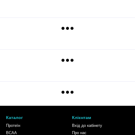
Каталог
Клієнтам
Протеїн
Вхід до кабінету
BCAA
Про нас