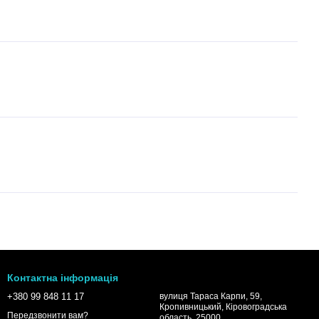
Контактна інформація
+380 99 848 11 17
вулиця Тараса Карпи, 59,
Кропивницький, Кіровоградська
Передзвонити вам?
область, 25000