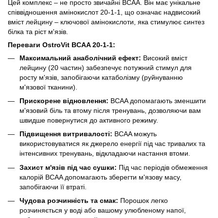
Цей комплекс – не просто звичайні BCAA. Він має унікальне
співвідношення амінокислот 20-1-1, що означає надвисокий
вміст лейцину – ключової амінокислоти, яка стимулює синтез
білка та ріст м'язів.
Переваги OstroVit BCAA 20-1-1:
Максимальний анаболічний ефект:
Високий вміст
лейцину (20 частин) забезпечує потужний стимул для
росту м'язів, запобігаючи катаболізму (руйнуванню
м'язової тканини).
Прискорене відновлення:
BCAA допомагають зменшити
м'язовий біль та втому після тренувань, дозволяючи вам
швидше повернутися до активного режиму.
Підвищення витривалості:
BCAA можуть
використовуватися як джерело енергії під час тривалих та
інтенсивних тренувань, відкладаючи настання втоми.
Захист м'язів під час сушки:
Під час періодів обмеження
калорій BCAA допомагають зберегти м'язову масу,
запобігаючи її втраті.
Чудова розчинність та смак:
Порошок легко
розчиняється у воді або вашому улюбленому напої,