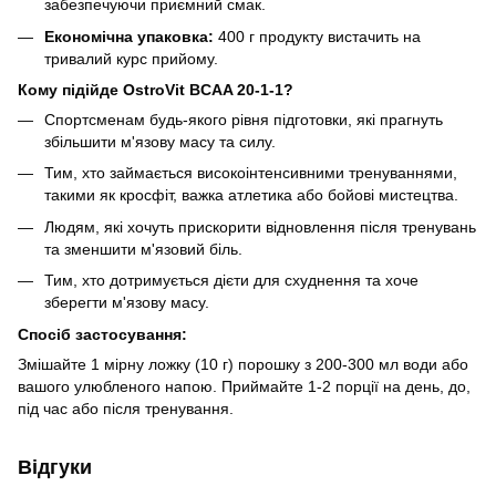
забезпечуючи приємний смак.
Економічна упаковка:
400 г продукту вистачить на
тривалий курс прийому.
Кому підійде OstroVit BCAA 20-1-1?
Спортсменам будь-якого рівня підготовки, які прагнуть
збільшити м'язову масу та силу.
Тим, хто займається високоінтенсивними тренуваннями,
такими як кросфіт, важка атлетика або бойові мистецтва.
Людям, які хочуть прискорити відновлення після тренувань
та зменшити м'язовий біль.
Тим, хто дотримується дієти для схуднення та хоче
зберегти м'язову масу.
Спосіб застосування:
Змішайте 1 мірну ложку (10 г) порошку з 200-300 мл води або
вашого улюбленого напою. Приймайте 1-2 порції на день, до,
під час або після тренування.
Відгуки