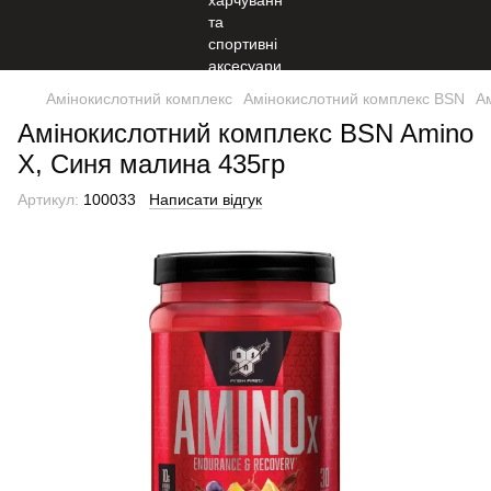
Амінокислотний комплекс
Амінокислотний комплекс BSN
А
Амінокислотний комплекс BSN Amino
X, Синя малина 435гр
Артикул:
100033
Написати відгук