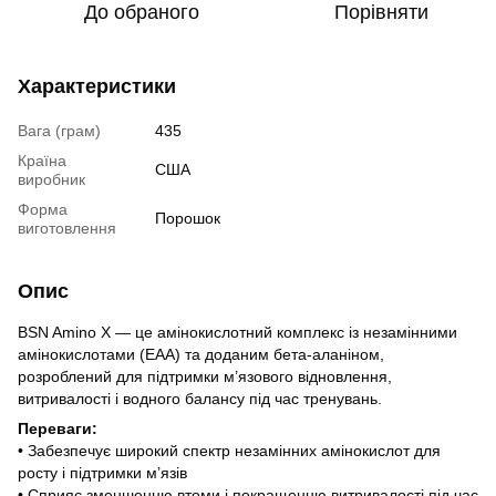
До обраного
Порівняти
Характеристики
Вага (грам)
435
Країна
США
виробник
Форма
Порошок
виготовлення
Опис
BSN Amino X — це амінокислотний комплекс із незамінними
амінокислотами (EAA) та доданим бета-аланіном,
розроблений для підтримки м’язового відновлення,
витривалості і водного балансу під час тренувань.
Переваги:
• Забезпечує широкий спектр незамінних амінокислот для
росту і підтримки м’язів
• Сприяє зменшенню втоми і покращенню витривалості під час