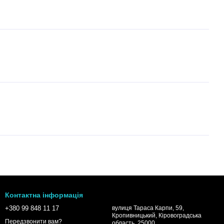
Контактна інформація
+380 99 848 11 17
вулиця Тараса Карпи, 59,
Кропивницький, Кіровоградська
Передзвонити вам?
область, 25000