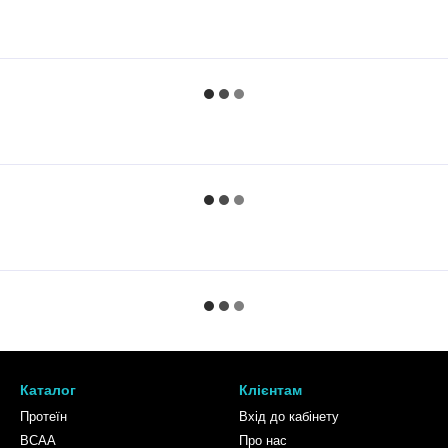
Каталог
Клієнтам
Протеїн
Вхід до кабінету
BCAA
Про нас