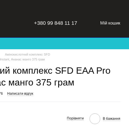
+380 99 848 11 17
Мій кошик
Амінокислотний комплекс SFD
nstant, Ананас манго 375 грам
ий комплекс SFD EAA Pro
ас манго 375 грам
76
Написати відгук
Порівняти
В бажання