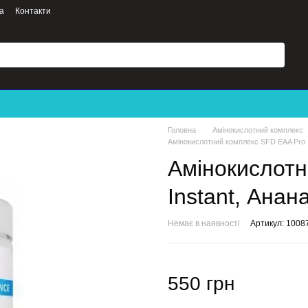
а
Контакти
Головна
Амінокислотний комплекс
Амінокислотний комплекс SFD EAA Pro I
Амінокислотн
Instant, Анан
Немає в наявності
Артикул: 1008
550 грн