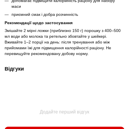
допомагає підвищити калорійність раціону для набору
маси
приємний смак і добра розчинність
Рекомендації щодо застосування
Змішайте 2 мірні ложки (приблизно 150 г) порошку з 400–500
мл води або молока та ретельно збовтайте у шейкері.
Вживайте 1–2 порції на день: після тренування або між
прийомами їжі для підвищення калорійності раціону. Не
перевищуйте рекомендовану добову норму.
Відгуки
Додайте перший відгук