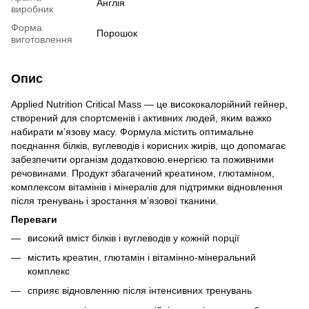
Англія
виробник
Форма
Порошок
виготовлення
Опис
Applied Nutrition Critical Mass — це висококалорійний гейнер,
створений для спортсменів і активних людей, яким важко
набирати м’язову масу. Формула містить оптимальне
поєднання білків, вуглеводів і корисних жирів, що допомагає
забезпечити організм додатковою енергією та поживними
речовинами. Продукт збагачений креатином, глютаміном,
комплексом вітамінів і мінералів для підтримки відновлення
після тренувань і зростання м’язової тканини.
Переваги
високий вміст білків і вуглеводів у кожній порції
містить креатин, глютамін і вітамінно-мінеральний
комплекс
сприяє відновленню після інтенсивних тренувань