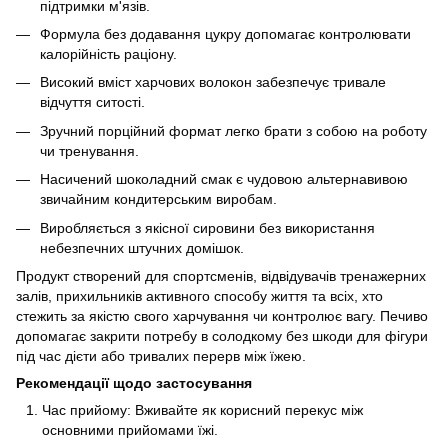
підтримки м'язів.
Формула без додавання цукру допомагає контролювати
калорійність раціону.
Високий вміст харчових волокон забезпечує тривале
відчуття ситості.
Зручний порційний формат легко брати з собою на роботу
чи тренування.
Насичений шоколадний смак є чудовою альтернавивою
звичайним кондитерським виробам.
Виробляється з якісної сировини без використання
небезпечних штучних домішок.
Продукт створений для спортсменів, відвідувачів тренажерних
залів, прихильників активного способу життя та всіх, хто
стежить за якістю свого харчування чи контролює вагу. Печиво
допомагає закрити потребу в солодкому без шкоди для фігури
під час дієти або тривалих перерв між їжею.
Рекомендації щодо застосування
Час прийому: Вживайте як корисний перекус між
основними прийомами їжі.