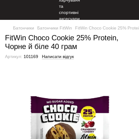
Батончики
Батончики FitWin
FitWin Choco Cookie 25% Protei
FitWin Choco Cookie 25% Protein,
Чорне й біле 40 грам
Артикул:
101169
Написати відгук