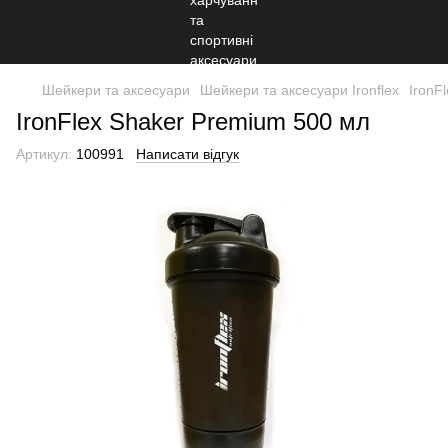
Шейкери та аксесуари
Шейкери та аксесуари Ironflex
IronF
IronFlex Shaker Premium 500 мл
Артикул:
100991
Написати відгук