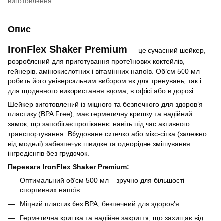
виготовлення
Опис
IronFlex Shaker Premium
– це сучасний шейкер,
розроблений для приготування протеїнових коктейлів,
гейнерів, амінокислотних і вітамінних напоїв. Об’єм 500 мл
робить його універсальним вибором як для тренувань, так і
для щоденного використання вдома, в офісі або в дорозі.
Шейкер виготовлений із міцного та безпечного для здоров’я
пластику (BPA Free), має герметичну кришку та надійний
замок, що запобігає протіканню навіть під час активного
транспортування. Вбудоване ситечко або мікс-сітка (залежно
від моделі) забезпечує швидке та однорідне змішування
інгредієнтів без грудочок.
Переваги IronFlex Shaker Premium:
Оптимальний об’єм 500 мл – зручно для більшості
спортивних напоїв
Міцний пластик без BPA, безпечний для здоров’я
Герметична кришка та надійне закриття, що захищає від