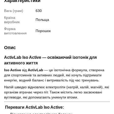
Характеристики
Вага (грам)
630
Країна
Польща
виробник
Форма
Порошок
виготовлення
Опис
ActivLab Iso Active — освіжаючий ізотонік для
активного життя
Iso Active
від
ActivLab
— це ізотонічна формула, створена
для спортсменів та активних людей, які хочуть підтримати
енергію, водний баланс і витривалість під час тренувань.
Напій швидко відновлює електроліти (натрій, калій, магній), які
організм втрачає через піт. Також містить легко засвоювані
вуглеводи, які допомагають уникнути втоми.
Переваги ActivLab Iso Active: