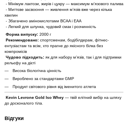
- Мінімум лактози, жирів і цукру — максимум м’язового палива
- Миттєве засвоєння — живлення м’язів вже через кілька
хвилин
- Збагачено амінокислотами BCAA і EAA
- Легкий для шлунка, чудовий смак і розчинність
Форма випуску:
2000 г
Рекомендовано:
спортсменам, бодібілдерам, фітнес-
ентузіастам та всім, хто прагне до якісного білка без
компромісів
Чудово підходить:
як для набору м’язів, так і для підтримки
рельєфу на дієті
Висока біологічна цінність
Вироблено за стандартами GMP
Продукт світового рівня від іменитого атлета
Kevin Levrone Gold Iso Whey
— твій елітний вибір на шляху
до досконалого тіла.
Відгуки