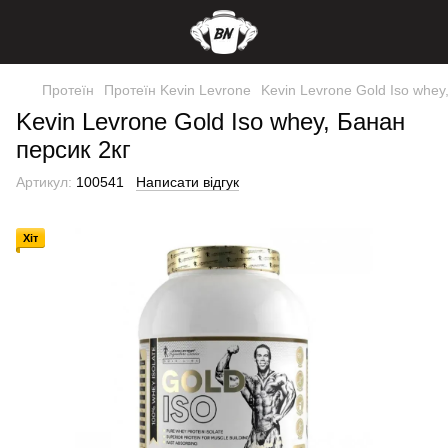
Протеїн
Протеїн Kevin Levrone
Kevin Levrone Gold Iso whey
Kevin Levrone Gold Iso whey, Банан
персик 2кг
Артикул:
100541
Написати відгук
Хіт