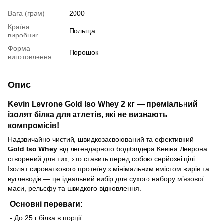
Вага (грам)
2000
Країна
Польща
виробник
Форма
Порошок
виготовлення
Опис
Kevin Levrone Gold Iso Whey 2 кг — преміальний
ізолят білка для атлетів, які не визнають
компромісів!
Надзвичайно чистий, швидкозасвоюваний та ефективний —
Gold Iso Whey
від легендарного бодібілдера Кевіна Леврона
створений для тих, хто ставить перед собою серйозні цілі.
Ізолят сироваткового протеїну з мінімальним вмістом жирів та
вуглеводів — це ідеальний вибір для сухого набору м’язової
маси, рельєфу та швидкого відновлення.
Основні переваги:
- До 25 г білка в порції