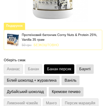
Подарунок
Протеїновий батончик Corny Nuts & Protein 25%,
Vanillа 35 грам
50 грн
БЕЗКОШТОВНО
Оберіть смак
Ананас
Банан
Банан персик
Баунті
Білий шоколад + журавлина
Ваніль
Дубайський шоколад
Кремове печиво
Лимонний чізкейк
Манго
Персик маракуйя