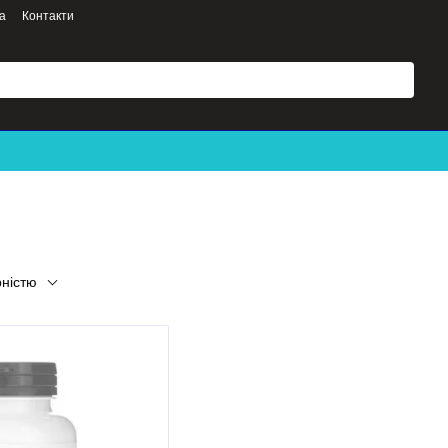
а
Контакти
рністю