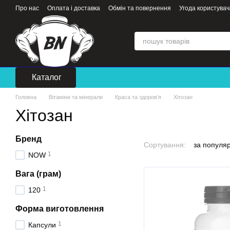
Перейти до основного контенту
Про нас
Оплата і доставка
Обмін та повернення
Угода користувач
Каталог
Головна
Вітаміни та мінерали
Краса та здоровʼя
Хітозан
Хітозан
Бренд
Сортування:
за популя
1
NOW
Вага (грам)
1
120
Форма виготовлення
1
Капсули