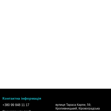
Контактна інформація
+380 99 848 11 17
вулиця Тараса Карпи, 59,
Кропивницький, Кіровоградська