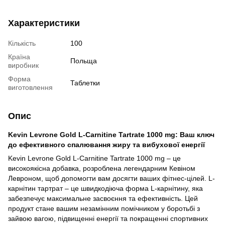
Характеристики
Кількість
100
Країна
Польща
виробник
Форма
Таблетки
виготовлення
Опис
Kevin Levrone Gold L-Carnitine Tartrate 1000 mg: Ваш ключ
до ефективного спалювання жиру та вибухової енергії
Kevin Levrone Gold L-Carnitine Tartrate 1000 mg – це
високоякісна добавка, розроблена легендарним Кевіном
Левроном, щоб допомогти вам досягти ваших фітнес-цілей. L-
карнітин тартрат – це швидкодіюча форма L-карнітину, яка
забезпечує максимальне засвоєння та ефективність. Цей
продукт стане вашим незамінним помічником у боротьбі з
зайвою вагою, підвищенні енергії та покращенні спортивних