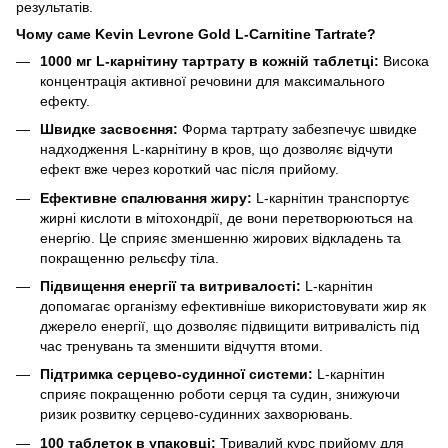
результатів.
Чому саме Kevin Levrone Gold L-Carnitine Tartrate?
1000 мг L-карнітину тартрату в кожній таблетці:
Висока
концентрація активної речовини для максимального
ефекту.
Швидке засвоєння:
Форма тартрату забезпечує швидке
надходження L-карнітину в кров, що дозволяє відчути
ефект вже через короткий час після прийому.
Ефективне спалювання жиру:
L-карнітин транспортує
жирні кислоти в мітохондрії, де вони перетворюються на
енергію. Це сприяє зменшенню жирових відкладень та
покращенню рельєфу тіла.
Підвищення енергії та витривалості:
L-карнітин
допомагає організму ефективніше використовувати жир як
джерело енергії, що дозволяє підвищити витривалість під
час тренувань та зменшити відчуття втоми.
Підтримка серцево-судинної системи:
L-карнітин
сприяє покращенню роботи серця та судин, знижуючи
ризик розвитку серцево-судинних захворювань.
100 таблеток в упаковці:
Тривалий курс прийому для