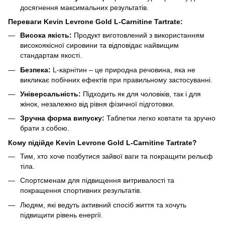
досягнення максимальних результатів.
Переваги Kevin Levrone Gold L-Carnitine Tartrate:
Висока якість:
Продукт виготовлений з використанням
високоякісної сировини та відповідає найвищим
стандартам якості.
Безпека:
L-карнітин – це природна речовина, яка не
викликає побічних ефектів при правильному застосуванні.
Універсальність:
Підходить як для чоловіків, так і для
жінок, незалежно від рівня фізичної підготовки.
Зручна форма випуску:
Таблетки легко ковтати та зручно
брати з собою.
Кому підійде Kevin Levrone Gold L-Carnitine Tartrate?
Тим, хто хоче позбутися зайвої ваги та покращити рельєф
тіла.
Спортсменам для підвищення витривалості та
покращення спортивних результатів.
Людям, які ведуть активний спосіб життя та хочуть
підвищити рівень енергії.