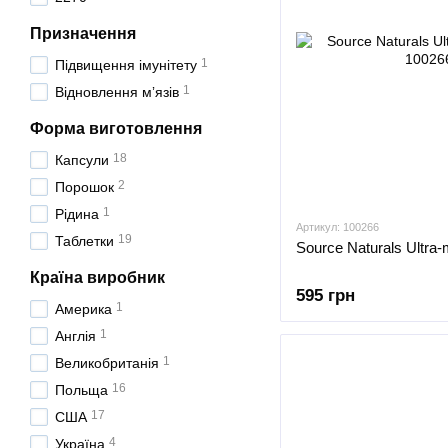
Призначення
1
Підвищення імунітету
1
Відновлення мʼязів
Форма виготовлення
18
Капсули
2
Порошок
1
Рідина
Артикул: 100266
19
Таблетки
Source Naturals Ultra
Країна виробник
595 грн
1
Америка
1
Англія
1
Великобританія
16
Польща
17
США
4
Україна