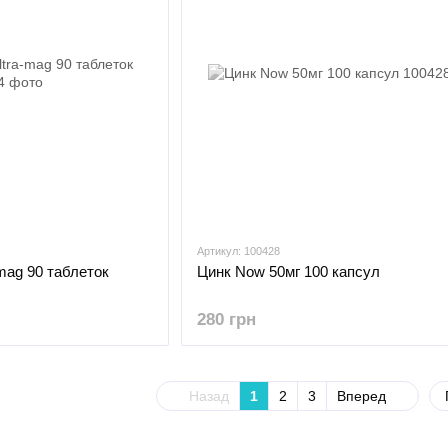
Артикул: 100428
-mag 90 таблеток
Цинк Now 50мг 100 капсул
280 грн
Назад
1
2
3
Вперед