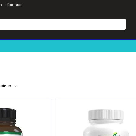
а
Контакти
рністю