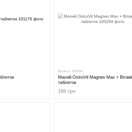
Артикул: 100294
аблеток
Магній OstroVit Magnes Max + Вітамі
таблеток
180 грн