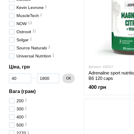
1
Kevin Levrone
1
MuscleTech
13
NOW
11
Ostrovit
1
Solgar
3
Source Naturals
1
Universal Nutrition
Ціна, грн
Артикул: 100317
Adrenaline sport nutrit
Від Ціна, грн
До Ціна, грн
B6 120 caps
ОК
400 грн
Вага (грам)
2
200
1
300
1
400
2
500
1
2270