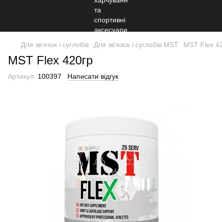
Для зв'язок і суглобів
Для зв'язок і суглобів MST
MST Flex 4
MST Flex 420гр
Артикул:
100397
Написати відгук