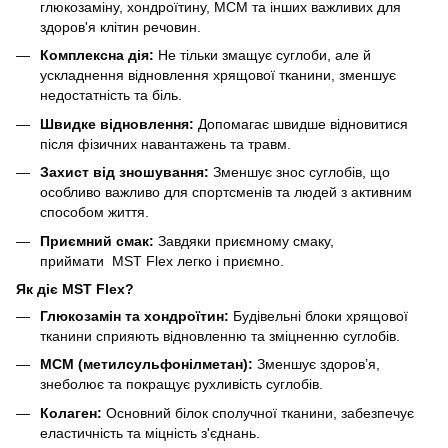
глюкозаміну, хондроїтину, МСМ та інших важливих для
здоров'я клітин речовин.
Комплексна дія:
Не тільки змащує суглоби, але й
ускладнення відновлення хрящової тканини, зменшує
недостатність та біль.
Швидке відновлення:
Допомагає швидше відновитися
після фізичних навантажень та травм.
Захист від зношування:
Зменшує знос суглобів, що
особливо важливо для спортсменів та людей з активним
способом життя.
Приємний смак:
Завдяки приємному смаку,
приймати MST Flex легко і приємно.
Як діє MST Flex?
Глюкозамін та хондроїтин:
Будівельні блоки хрящової
тканини сприяють відновленню та зміцненню суглобів.
МСМ (метилсульфонілметан):
Зменшує здоров’я,
знеболює та покращує рухливість суглобів.
Колаген:
Основний білок сполучної тканини, забезпечує
еластичність та міцність з'єднань.