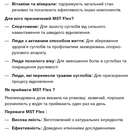
Вітаміни та мінерали:
підтримують загальний стан
речовин та посилюють ефективність інших компонентів.
Для кого призначений MST Flex?
Спортсмени:
Для захисту суглобів від сильного
навантаження та швидкого відновлення.
Люди з активним способом життя:
Для збереження
здоров'я суглобів та профілактики захворювань опорно-
рухового апарату.
Люди похилого віку:
Для зменшення болю в суглобах та
покращення рухливості.
Люди, які перенесли травми суглобів:
Для прискорення
процесу відновлення.
Як приймати MST Flex ?
Рекомендована доза вказана на упаковці. зазвичай, порошок
розчиняють у водія та приймають один раз на день.
Переваги MST Flex :
Висока якість:
Виготовлений з натуральних інгредієнтів.
Ефективність:
Доведено клінічними дослідженнями.