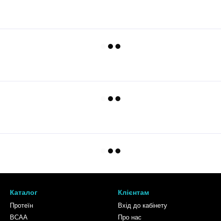
Каталог
Клієнтам
Протеїн
Вхід до кабінету
BCAA
Про нас