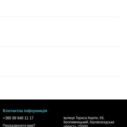
Контактна інформація
+380 99 848 11 17
вулиця Тараса Карпи, 59,
Кропивницький, Кіровоградська
Передзвонити вам?
область, 25000