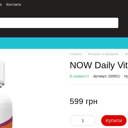
а
Контакти
Головна
Вітаміни та мінерали
В
NOW Daily Vit
В наявності
Артикул: 100921
На
599 грн
Купити