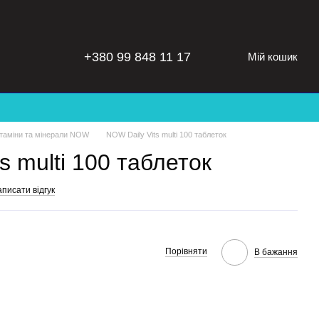
+380 99 848 11 17
Мій кошик
ітаміни та мінерали NOW
NOW Daily Vits multi 100 таблеток
s multi 100 таблеток
писати відгук
Порівняти
В бажання