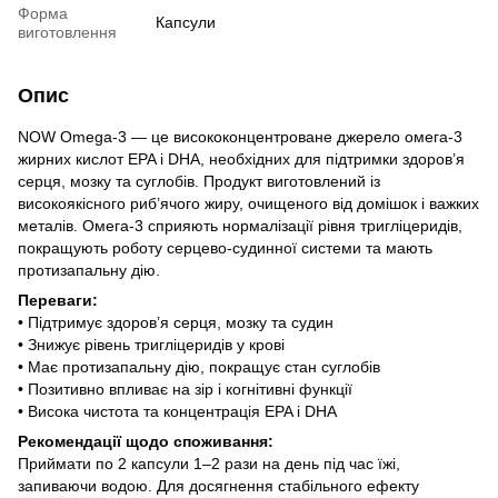
Форма
Капсули
виготовлення
Опис
NOW Omega-3 — це висококонцентроване джерело омега-3
жирних кислот EPA і DHA, необхідних для підтримки здоров’я
серця, мозку та суглобів. Продукт виготовлений із
високоякісного риб’ячого жиру, очищеного від домішок і важких
металів. Омега-3 сприяють нормалізації рівня тригліцеридів,
покращують роботу серцево-судинної системи та мають
протизапальну дію.
Переваги:
• Підтримує здоров’я серця, мозку та судин
• Знижує рівень тригліцеридів у крові
• Має протизапальну дію, покращує стан суглобів
• Позитивно впливає на зір і когнітивні функції
• Висока чистота та концентрація EPA і DHA
Рекомендації щодо споживання:
Приймати по 2 капсули 1–2 рази на день під час їжі,
запиваючи водою. Для досягнення стабільного ефекту