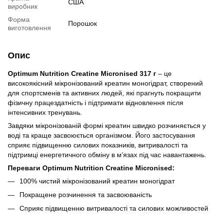
США
виробник
Форма
Порошок
виготовлення
Опис
Optimum Nutrition Creatine Micronised 317 г
– це
високоякісний мікронізований креатин моногідрат, створений
для спортсменів та активних людей, які прагнуть покращити
фізичну працездатність і підтримати відновлення після
інтенсивних тренувань.
Завдяки мікронізованій формі креатин швидко розчиняється у
воді та краще засвоюється організмом. Його застосування
сприяє підвищенню силових показників, витривалості та
підтримці енергетичного обміну в м’язах під час навантажень.
Переваги Optimum Nutrition Creatine Micronised:
100% чистий мікронізований креатин моногідрат
Покращене розчинення та засвоюваність
Сприяє підвищенню витривалості та силових можливостей