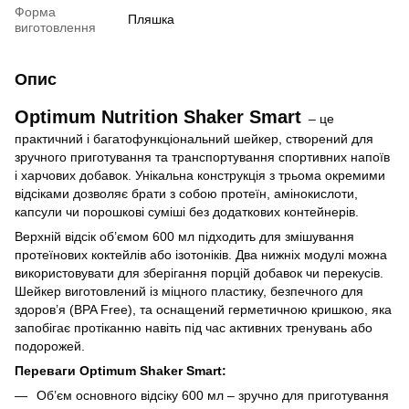
Форма
Пляшка
виготовлення
Опис
Optimum Nutrition Shaker Smart
– це
практичний і багатофункціональний шейкер, створений для
зручного приготування та транспортування спортивних напоїв
і харчових добавок. Унікальна конструкція з трьома окремими
відсіками дозволяє брати з собою протеїн, амінокислоти,
капсули чи порошкові суміші без додаткових контейнерів.
Верхній відсік об’ємом 600 мл підходить для змішування
протеїнових коктейлів або ізотоніків. Два нижніх модулі можна
використовувати для зберігання порцій добавок чи перекусів.
Шейкер виготовлений із міцного пластику, безпечного для
здоров’я (BPA Free), та оснащений герметичною кришкою, яка
запобігає протіканню навіть під час активних тренувань або
подорожей.
Переваги Optimum Shaker Smart:
Об’єм основного відсіку 600 мл – зручно для приготування