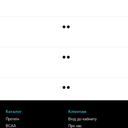
Каталог
Клієнтам
Протеїн
Вхід до кабінету
BCAA
Про нас