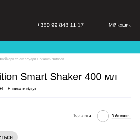
+380 99 848 11 17
Мій кошик
Шейкери та аксесуари Optimum Nutrition
tion Smart Shaker 400 мл
94
Написати відгук
Порівняти
В бажання
иться