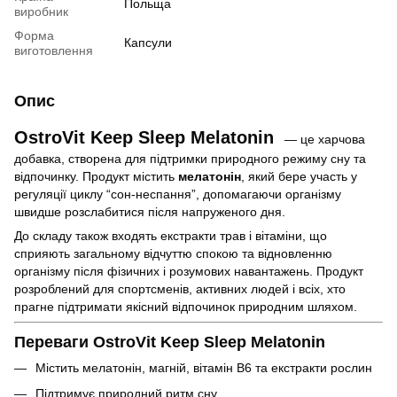
Польща
виробник
Форма
Капсули
виготовлення
Опис
OstroVit Keep Sleep Melatonin
— це харчова
добавка, створена для підтримки природного режиму сну та
відпочинку. Продукт містить
мелатонін
, який бере участь у
регуляції циклу “сон-неспання”, допомагаючи організму
швидше розслабитися після напруженого дня.
До складу також входять екстракти трав і вітаміни, що
сприяють загальному відчуттю спокою та відновленню
організму після фізичних і розумових навантажень. Продукт
розроблений для спортсменів, активних людей і всіх, хто
прагне підтримати якісний відпочинок природним шляхом.
Переваги OstroVit Keep Sleep Melatonin
Містить мелатонін, магній, вітамін B6 та екстракти рослин
Підтримує природний ритм сну