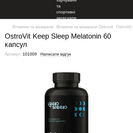
Вітаміни та мінерали
Вітаміни та мінерали Ostrovit
OstroVit
OstroVit Keep Sleep Melatonin 60
капсул
Артикул:
101009
Написати відгук