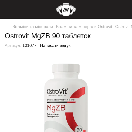
Вітаміни та мінерали
Вітаміни та мінерали Ostrovit
Ostrovit
Ostrovit MgZB 90 таблеток
Артикул:
101077
Написати відгук