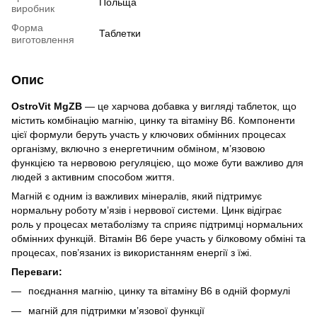
Польща
виробник
Форма
Таблетки
виготовлення
Опис
OstroVit MgZB
— це харчова добавка у вигляді таблеток, що
містить комбінацію магнію, цинку та вітаміну B6. Компоненти
цієї формули беруть участь у ключових обмінних процесах
організму, включно з енергетичним обміном, м’язовою
функцією та нервовою регуляцією, що може бути важливо для
людей з активним способом життя.
Магній є одним із важливих мінералів, який підтримує
нормальну роботу м’язів і нервової системи. Цинк відіграє
роль у процесах метаболізму та сприяє підтримці нормальних
обмінних функцій. Вітамін B6 бере участь у білковому обміні та
процесах, пов’язаних із використанням енергії з їжі.
Переваги:
поєднання магнію, цинку та вітаміну B6 в одній формулі
магній для підтримки м’язової функції