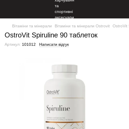
Вітаміни та мінерали
Вітаміни та мінерали Ostrovit
OstroVit
OstroVit Spiruline 90 таблеток
Артикул:
101012
Написати відгук