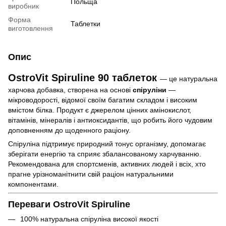
Польща
виробник
Форма
Таблетки
виготовлення
Опис
OstroVit Spiruline 90 таблеток
— це натуральна
харчова добавка, створена на основі
спіруліни
—
мікроводорості, відомої своїм багатим складом і високим
вмістом білка. Продукт є джерелом цінних амінокислот,
вітамінів, мінералів і антиоксидантів, що робить його чудовим
доповненням до щоденного раціону.
Спіруліна підтримує природний тонус організму, допомагає
зберігати енергію та сприяє збалансованому харчуванню.
Рекомендована для спортсменів, активних людей і всіх, хто
прагне урізноманітнити свій раціон натуральними
компонентами.
Переваги OstroVit Spiruline
100% натуральна спіруліна високої якості