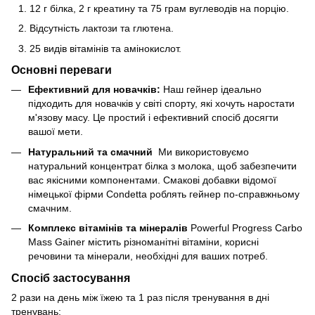
12 г білка, 2 г креатину та 75 грам вуглеводів на порцію.
Відсутність лактози та глютена.
25 видів вітамінів та амінокислот.
Основні переваги
Ефективний для новачків:
Наш гейнер ідеально
підходить для новачків у світі спорту, які хочуть наростати
м'язову масу. Це простий і ефективний спосіб досягти
вашої мети.
Натуральний та смачний
Ми використовуємо
натуральний концентрат білка з молока, щоб забезпечити
вас якісними компонентами. Смакові добавки відомої
німецької фірми Condetta роблять гейнер по-справжньому
смачним.
Комплекс вітамінів та мінералів
Powerful Progress Carbo
Mass Gainer містить різноманітні вітаміни, корисні
речовини та мінерали, необхідні для ваших потреб.
Спосіб застосування
2 рази на день між їжею та 1 раз після тренування в дні
тренувань;