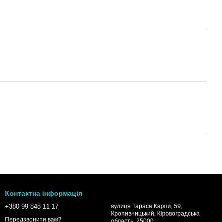
Контактна інформація
+380 99 848 11 17
вулиця Тараса Карпи, 59,
Кропивницький, Кіровоградська
Передзвонити вам?
область, 25000