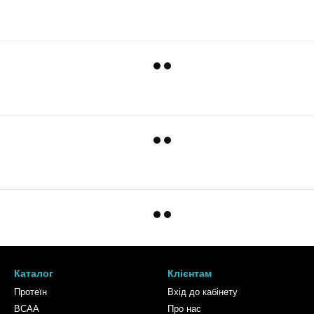
Каталог
Клієнтам
Протеїн
Вхід до кабінету
BCAA
Про нас