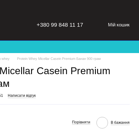
+380 99 848 11 17
Мій кошик
n whey
Protein Whey Micellar Casein Premium Банан 900 грам
Micellar Casein Premium
ам
51
Написати відгук
Порівняти
В бажання