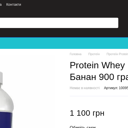
а
Контакти
Головна
Протеїн
Протеїн Protei
Protein Whey 
Банан 900 гр
Немає в наявності
Артикул: 1009
1 100 грн
Оберіть смак