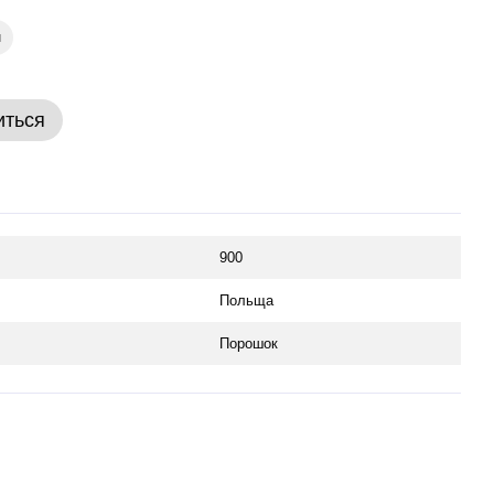
м
иться
900
Польща
Порошок