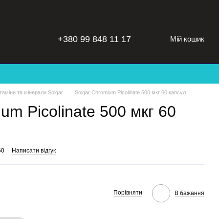
+380 99 848 11 17
Мій кошик
ітаміни та мінерали Solgar
Solgar Chromium Picolinate 500 мкг 60 капсул
um Picolinate 500 мкг 60
60
Написати відгук
Порівняти
В бажання