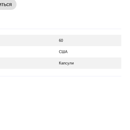
иться
60
США
Капсули