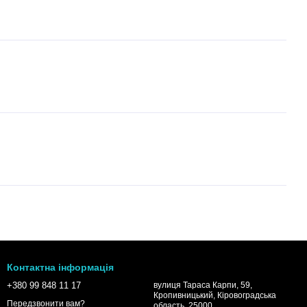
Контактна інформація
+380 99 848 11 17
вулиця Тараса Карпи, 59,
Кропивницький, Кіровоградська
Передзвонити вам?
область, 25000