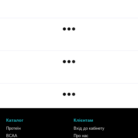
Каталог
Клієнтам
Протеїн
Вхід до кабінету
BCAA
Про нас