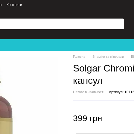
а
Контакти
Головна
Вітаміни та мінерали
В
Solgar Chromi
капсул
Немає в наявності
Артикул: 1011
399 грн