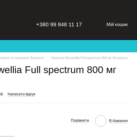
+380 99 848 11 17
Мій кошик
ітаміни та мінерали Swanson
Swanson Boswellia Full spectrum 800 мг 60 капсул
llia Full spectrum 800 мг
56
Написати відгук
Порівняти
В бажання