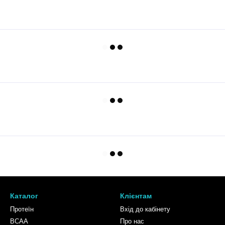
Каталог
Клієнтам
Протеїн
Вхід до кабінету
BCAA
Про нас