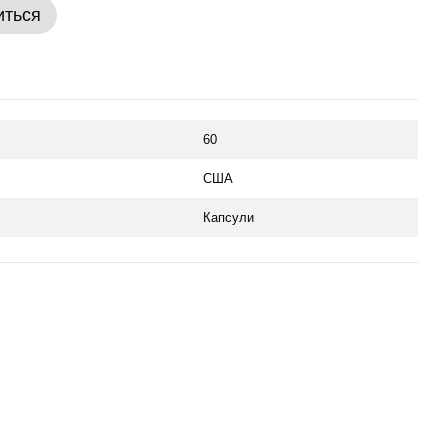
иться
60
США
Капсули