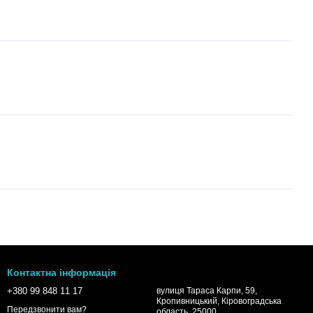
Контактна інформація
+380 99 848 11 17
вулиця Тараса Карпи, 59,
Кропивницький, Кіровоградська
Передзвонити вам?
область, 25000