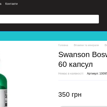
а
Контакти
Головна
Вітаміни та мінерали
В
Swanson Boswe
60 капсул
Немає в наявності
Артикул: 1009
350 грн