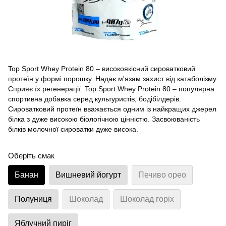
Top Sport Whey Protein 80 – високоякісний сироватковий
протеїн у формі порошку. Надає м'язам захист від катаболізму.
Сприяє їх регенерації. Top Sport Whey Protein 80 – популярна
спортивна добавка серед культуристів, бодібілдерів.
Сироватковий протеїн вважається одним із найкращих джерел
білка з дуже високою біологічною цінністю. Засвоюваність
білків молочної сироватки дуже висока.
Оберіть смак
Банан
Вишневий йогурт
Печиво орео
Полуниця
Шоколад
Шоколад горіх
Яблучний пиріг