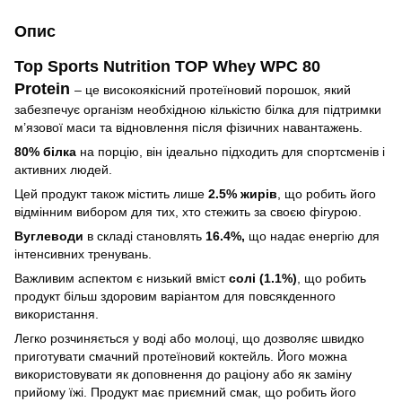
Опис
Top Sports Nutrition TOP Whey WPC 80
Protein
– це високоякісний протеїновий порошок, який
забезпечує організм необхідною кількістю білка для підтримки
м’язової маси та відновлення після фізичних навантажень.
80% білка
на порцію, він ідеально підходить для спортсменів і
активних людей.
Цей продукт також містить лише
2.5% жирів
, що робить його
відмінним вибором для тих, хто стежить за своєю фігурою.
Вуглеводи
в складі становлять
16.4%,
що надає енергію для
інтенсивних тренувань.
Важливим аспектом є низький вміст
солі (1.1%)
, що робить
продукт більш здоровим варіантом для повсякденного
використання.
Легко розчиняється у воді або молоці, що дозволяє швидко
приготувати смачний протеїновий коктейль. Його можна
використовувати як доповнення до раціону або як заміну
прийому їжі. Продукт має приємний смак, що робить його