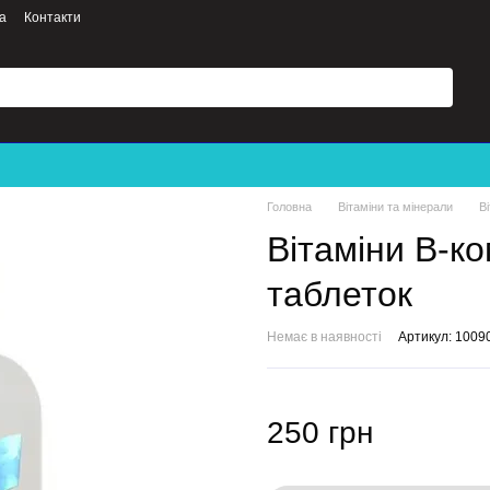
а
Контакти
Головна
Вітаміни та мінерали
В
Вітаміни B-ко
таблеток
Немає в наявності
Артикул: 1009
250 грн