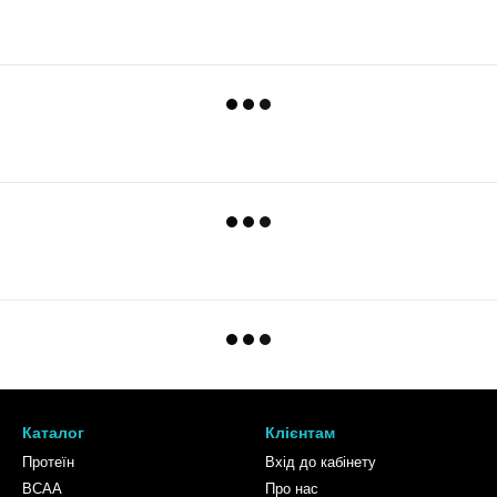
Каталог
Клієнтам
Протеїн
Вхід до кабінету
BCAA
Про нас