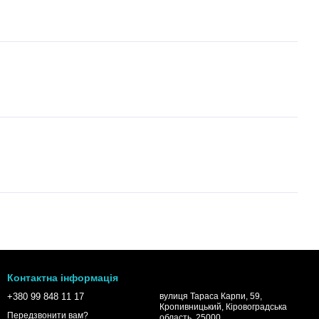
Контактна інформація
+380 99 848 11 17
вулиця Тараса Карпи, 59,
Кропивницький, Кіровоградська
Передзвонити вам?
область, 25000