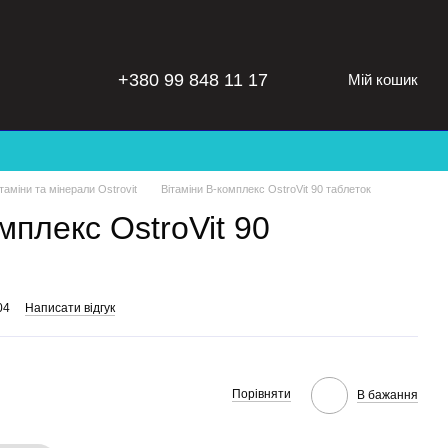
+380 99 848 11 17
Мій кошик
ітаміни та мінерали Ostrovit
Вітаміни B-комплекс OstroVit 90 таблеток
мплекс OstroVit 90
04
Написати відгук
Порівняти
В бажання