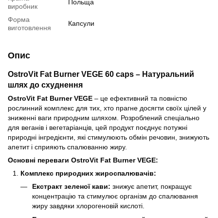
Польща
виробник
Форма
Капсули
виготовлення
Опис
OstroVit Fat Burner VEGE 60 caps – Натуральний
шлях до схуднення
OstroVit Fat Burner VEGE
– це ефективний та повністю
рослинний комплекс для тих, хто прагне досягти своїх цілей у
зниженні ваги природним шляхом. Розроблений спеціально
для веганів і вегетаріанців, цей продукт поєднує потужні
природні інгредієнти, які стимулюють обмін речовин, знижують
апетит і сприяють спалюванню жиру.
Основні переваги OstroVit Fat Burner VEGE
:
Комплекс природних жироспалювачів:
Екстракт зеленої кави:
знижує апетит, покращує
концентрацію та стимулює організм до спалювання
жиру завдяки хлорогеновій кислоті.