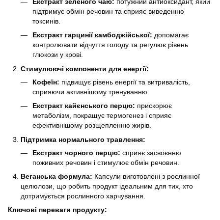
Екстракт зеленого чаю:
потужний антиоксидант, який
підтримує обмін речовин та сприяє виведенню
токсинів.
Екстракт гарцинії камбоджійської:
допомагає
контролювати відчуття голоду та регулює рівень
глюкози у крові.
Стимулюючі компоненти для енергії:
Кофеїн:
підвищує рівень енергії та витривалість,
сприяючи активнішому тренуванню.
Екстракт кайєнського перцю:
прискорює
метаболізм, покращує термогенез і сприяє
ефективнішому розщепленню жирів.
Підтримка нормального травлення:
Екстракт чорного перцю:
сприяє засвоєнню
поживних речовин і стимулює обмін речовин.
Веганська формула:
Капсули виготовлені з рослинної
целюлози, що робить продукт ідеальним для тих, хто
дотримується рослинного харчування.
Ключові переваги продукту
: