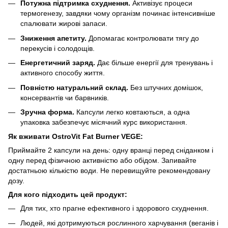
Потужна підтримка схуднення.
Активізує процеси
термогенезу, завдяки чому організм починає інтенсивніше
спалювати жирові запаси.
Зниження апетиту.
Допомагає контролювати тягу до
перекусів і солодощів.
Енергетичний заряд.
Дає більше енергії для тренувань і
активного способу життя.
Повністю натуральний склад.
Без штучних домішок,
консервантів чи барвників.
Зручна форма.
Капсули легко ковтаються, а одна
упаковка забезпечує місячний курс використання.
Як вживати OstroVit Fat Burner VEGE
:
Приймайте 2 капсули на день: одну вранці перед сніданком і
одну перед фізичною активністю або обідом. Запивайте
достатньою кількістю води. Не перевищуйте рекомендовану
дозу.
Для кого підходить цей продукт
:
Для тих, хто прагне ефективного і здорового схуднення.
Людей, які дотримуються рослинного харчування (веганів і